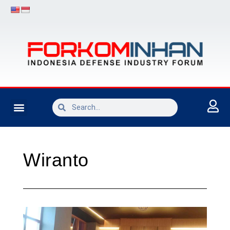
INDUSTRI PERTAHANAN
Wiranto