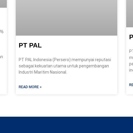
76
P
PT PAL
P
an
m
PT PAL Indonesia (Persero) mempunyai reputasi
p
sebagai kekuatan utama untuk pengembangan
i
Industri Maritim Nasional.
R
READ MORE »