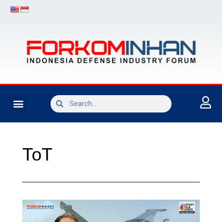
INDUSTRI PERTAHANAN
ToT