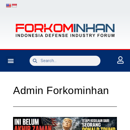
INDUSTRI PERTAHANAN
Admin Forkominhan